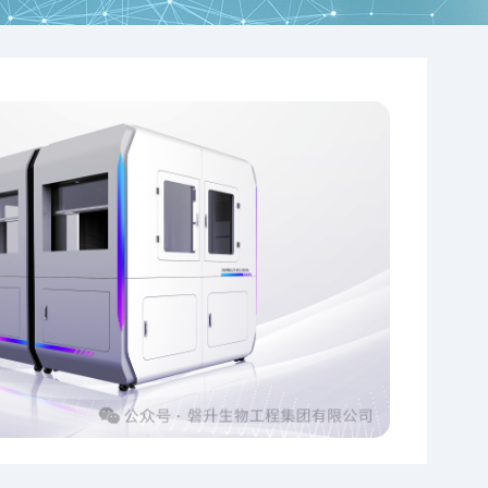
人民日报
7月2日，人
乔业琼“细胞
实现细胞制备
大幅度降低细
下游的细胞治
下，“细胞智
于细胞、止于
业加快布局“
天津等多地在
前瞻性和迅速