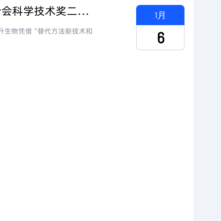
科技彰显实力，磐升生物荣膺2022年度中国商业联合会科学技术奖二等奖！
1月
磐升生物凭借“替代方法新技术和
6