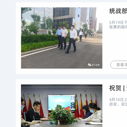
统战
5月19
张勇的陪
查看
祝贺 
4月16
动会，会