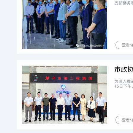
战部侨务
查看
市政
为深入推
15日下
查看