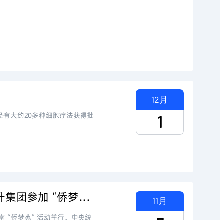
12月
有大约20多种细胞疗法获得批
1
“走在前、开新局”|中央统战部专家领导一行莅临磐升集团参加“侨梦苑”活动
11月
南“侨梦苑”活动举行。中央统