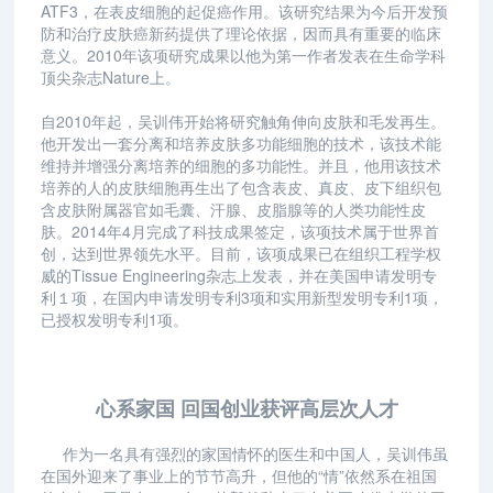
ATF3，在表皮细胞的起促癌作用。该研究结果为今后开发预
防和治疗皮肤癌新药提供了理论依据，因而具有重要的临床
意义。2010年该项研究成果以他为第一作者发表在生命学科
顶尖杂志Nature上。
自2010年起，吴训伟开始将研究触角伸向皮肤和毛发再生。
他开发出一套分离和培养皮肤多功能细胞的技术，该技术能
维持并增强分离培养的细胞的多功能性。并且，他用该技术
培养的人的皮肤细胞再生出了包含表皮、真皮、皮下组织包
含皮肤附属器官如毛囊、汗腺、皮脂腺等的人类功能性皮
肤。2014年4月完成了科技成果签定，该项技术属于世界首
创，达到世界领先水平。目前，该项成果已在组织工程学权
威的Tissue Engineering杂志上发表，并在美国申请发明专
利１项，在国内申请发明专利3项和实用新型发明专利1项，
已授权发明专利1项。
心系家国 回国创业获评高层次人才
作为一名具有强烈的家国情怀的医生和中国人，吴训伟虽
在国外迎来了事业上的节节高升，但他的“情”依然系在祖国