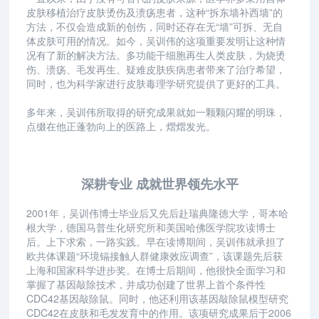
皮肤移植治疗皮肤烫伤及溃疡患者，这种“拆东墙补西墙”的
方法，不仅会造成新的创伤，同时还存在无“墙”可拆、无自
体皮肤可用的情况。如今，吴训伟的这项重要发明让这种情
况有了新的解决方法。多功能干细胞再生人类皮肤，为烧烫
伤、溃疡、毛发再生、疑难皮肤疾病患者带来了治疗希望，
同时，也为科学家进行皮肤毒理学研究提供了更好的工具。
多年来，吴训伟所取得的研究成果就如一颗颗闪耀的明珠，
点缀在他正蓬勃向上的医路上，熠熠发光。
深耕专业 成就世界领先水平
2001年，吴训伟博士毕业后又先后赴瑞典隆德大学，哥本哈
根大学，德国马普生化研究所和美国哈佛医学院攻读博士
后。上下求索，一路实践。早在读博期间，吴训伟就承担了
欧共体课题“环境镉接触人群健康效应调查”，该课题先后获
上海和国家科学进步奖。在博士后期间，他很快全面学习和
掌握了基因敲除技术，并成功创建了世界上首个条件性
CDC42基因敲除鼠。同时，他还利用该基因敲除鼠模型研究
CDC42在皮肤和毛发发育中的作用。该项研究成果后于2006