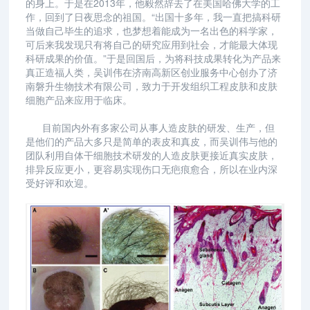
的身上。于是在2013年，他毅然辞去了在美国哈佛大学的工
作，回到了日夜思念的祖国。“出国十多年，我一直把搞科研
当做自己毕生的追求，也梦想着能成为一名出色的科学家，
可后来我发现只有将自己的研究应用到社会，才能最大体现
科研成果的价值。”于是回国后，为将科技成果转化为产品来
真正造福人类，吴训伟在济南高新区创业服务中心创办了济
南磐升生物技术有限公司，致力于开发组织工程皮肤和皮肤
细胞产品来应用于临床。
目前国内外有多家公司从事人造皮肤的研发、生产，但
是他们的产品大多只是简单的表皮和真皮，而吴训伟与他的
团队利用自体干细胞技术研发的人造皮肤更接近真实皮肤，
排异反应更小，更容易实现伤口无疤痕愈合，所以在业内深
受好评和欢迎。