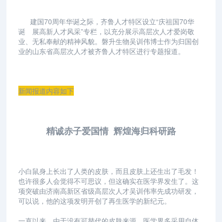
建国70周年华诞之际，齐鲁人才特区设立“庆祖国70华
诞 展高新人才风采”专栏，以充分展示高层次人才爱岗敬
业、无私奉献的精神风貌。磐升生物吴训伟博士作为归国创
业的山东省高层次人才被齐鲁人才特区进行专题报道。
新闻报道内容如下
精诚赤子爱国情
辉煌海归科研路
小白鼠身上长出了人类的皮肤，而且皮肤上还生出了毛发！
也许很多人会觉得不可思议，但这确实在医学界发生了。这
项突破由济南高新区省级高层次人才吴训伟率先成功研发，
可以说，他的这项发明开创了再生医学的新纪元。
一直以来，由于没有可替代的皮肤来源，医学界多采用自体